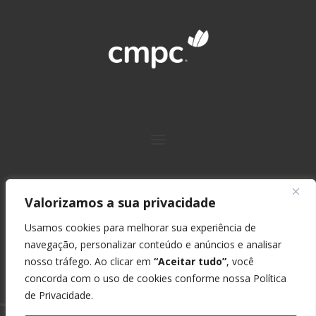
Valorizamos a sua privacidade
Usamos cookies para melhorar sua experiência de
+55 51 2139 7211
navegação, personalizar conteúdo e anúncios e analisar
nosso tráfego. Ao clicar em
“Aceitar tudo”
, você
Rua São Geraldo, 1680, Bairro Ermo – CEP 92703-
concorda com o uso de cookies conforme nossa
Política
470 – Guaíba, RS, Brasil
de Privacidade
.